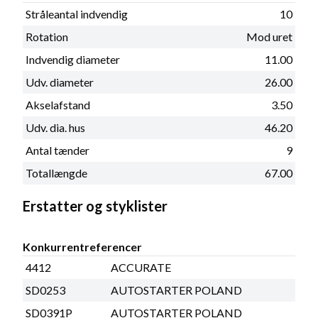
Stråleantal indvendig
10
Rotation
Mod uret
Indvendig diameter
11.00
Udv. diameter
26.00
Akselafstand
3.50
Udv. dia. hus
46.20
Antal tænder
9
Totallængde
67.00
Erstatter og styklister
Konkurrentreferencer
4412
ACCURATE
SD0253
AUTOSTARTER POLAND
SD0391P
AUTOSTARTER POLAND