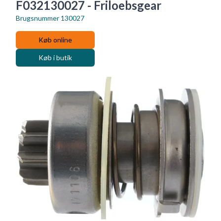
F032130027 - Friloebsgear
Brugsnummer
130027
Køb online
Køb i butik