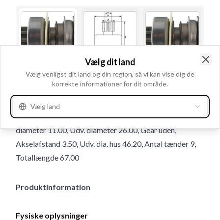
Vælg dit land
Clo
Vælg venligst dit land og din region, så vi kan vise dig de
Brugsnummer
130027
korrekte informationer for dit område.
Detaljer & beskrivelse
Vælg land
Stråleantal indvendig 10, Rotation Mod uret, Indvendig
diameter 11.00, Udv. diameter 26.00, Gear uden,
Akselafstand 3.50, Udv. dia. hus 46.20, Antal tænder 9,
Totallængde 67.00
Produktinformation
Fysiske oplysninger