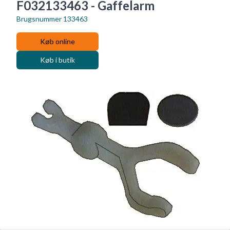
F032133463 - Gaffelarm
Brugsnummer
133463
Køb online
Køb i butik