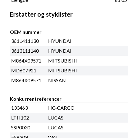
Erstatter og styklister
OEM nummer
3611411130
HYUNDAI
3613111140
HYUNDAI
M864X09571
MITSUBISHI
MD607921
MITSUBISHI
M864X09571
NISSAN
Konkurrentreferencer
133463
HC-CARGO
LTH102
LUCAS
SSP0030
LUCAS
558309
WAI