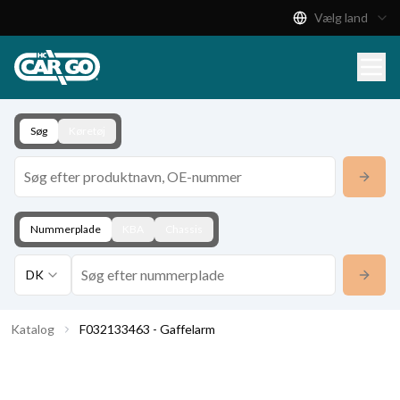
Vælg land
Produktkatalog
Download
Kontakt
Søg
Køretøj
Nummerplade
KBA
Chassis
DK
Katalog
F032133463 - Gaffelarm