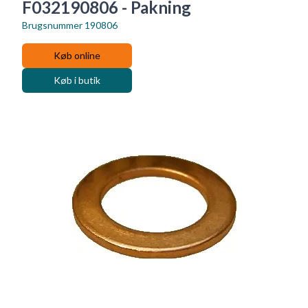
F032190806 - Pakning
Brugsnummer
190806
Køb online
Køb i butik