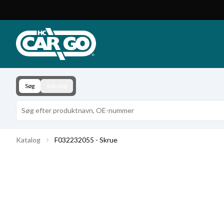
Produktkatalog
Download
Kontakt
Søg
Køretøj
Katalog
F032232055 - Skrue