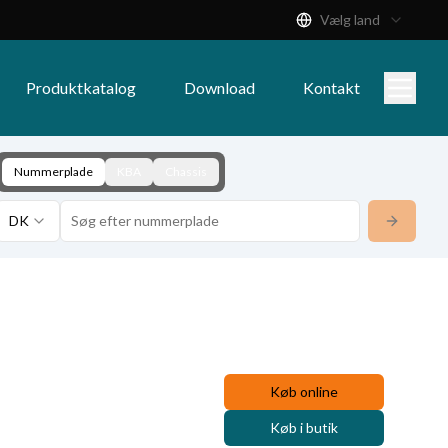
Vælg land
Produktkatalog
Download
Kontakt
Nummerplade
KBA
Chassis
DK
Køb online
Køb i butik