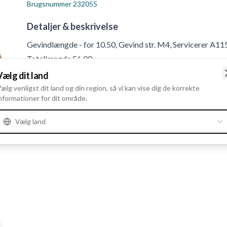
Brugsnummer
232055
Detaljer & beskrivelse
Gevindlængde - for 10.50, Gevind str. M4, Servicerer A115
Totallængde 56.00
Vælg dit land
ælg venligst dit land og din region, så vi kan vise dig de korrekte
Produktinformation
nformationer for dit område.
Katalog oplysninger
Vælg land
Servicerer
A115I