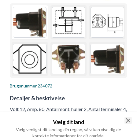
Brugsnummer
234072
Detaljer & beskrivelse
Volt 12, Amp. 80, Antal mont. huller 2, Antal terminaler 4,
Bemærkning Dobbeltisoleret.N.O.-terminaler: 5/16"
Vælg dit land
UNF.Spoleterminaler: M5., Antal mont. huller 2,
Clo
Vælg venligst dit land og din region, så vi kan vise dig de
Totallængde 66.50
korrekte informationer for dit område.