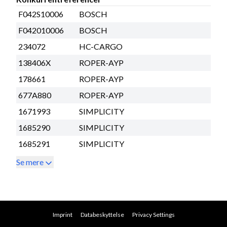
F042S10006
BOSCH
F042010006
BOSCH
234072
HC-CARGO
138406X
ROPER-AYP
178661
ROPER-AYP
677A880
ROPER-AYP
1671993
SIMPLICITY
1685290
SIMPLICITY
1685291
SIMPLICITY
Se mere
Imprint
Databeskyttelse
Privacy Settings