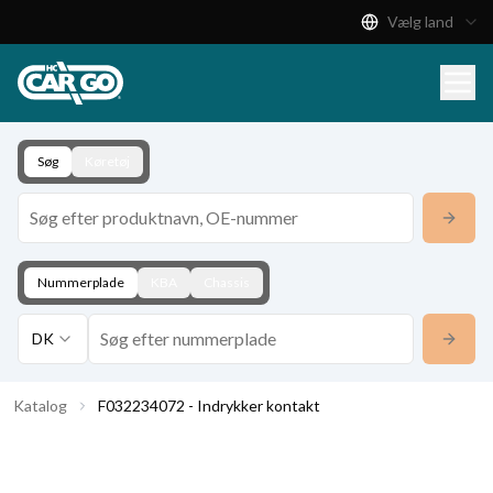
Vælg land
Produktkatalog
Download
Kontakt
Søg
Køretøj
Nummerplade
KBA
Chassis
DK
Katalog
F032234072 - Indrykker kontakt