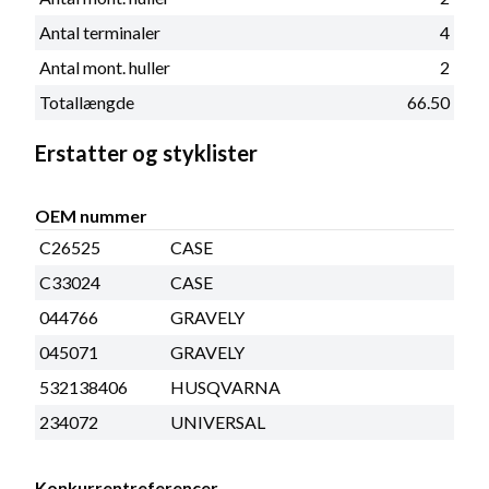
Antal terminaler
4
Antal mont. huller
2
Totallængde
66.50
Erstatter og styklister
OEM nummer
C26525
CASE
C33024
CASE
044766
GRAVELY
045071
GRAVELY
532138406
HUSQVARNA
234072
UNIVERSAL
Konkurrentreferencer