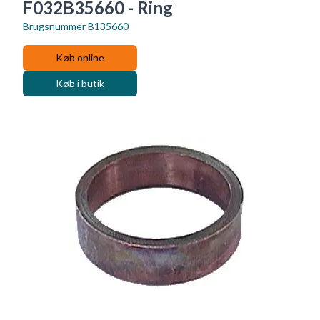
F032B35660 - Ring
Brugsnummer
B135660
Køb online
Køb i butik