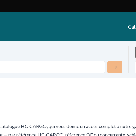
Cat
atalogue HC-CARGO, qui vous donne un accès complet à notre ga
 — par référence HC-CARGO, référence OE ou concurrente, véhicu