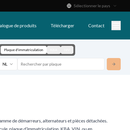
Sélectionner le pays
alogue de produits
Télécharger
Contact
Plaque d'immatriculation
KBA
NIV
NL
mme de démarreurs, alternateurs et pièces détachées.
le, plaque d’immatriculation, KBA, VIN, ou en