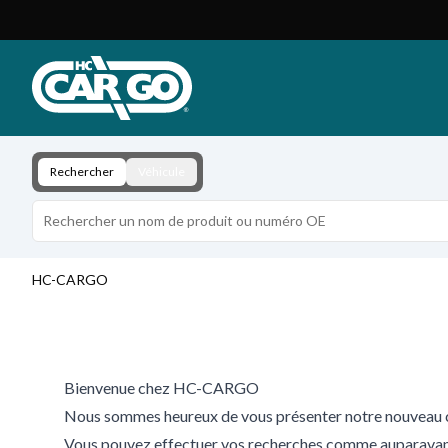
Catalogue de produits
Télécharger
Contact
Rechercher
Véhicule
HC-CARGO
Bienvenue chez HC-CARGO
Nous sommes heureux de vous présenter notre nouveau c
Vous pouvez effectuer vos recherches comme auparavant