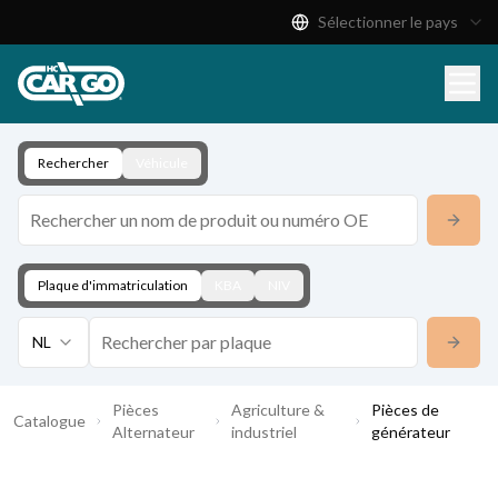
Sélectionner le pays
Catalogue de produits
Télécharger
Contact
Rechercher
Véhicule
Plaque d'immatriculation
KBA
NIV
NL
Pièces
Agriculture &
Pièces de
Catalogue
Alternateur
industriel
générateur