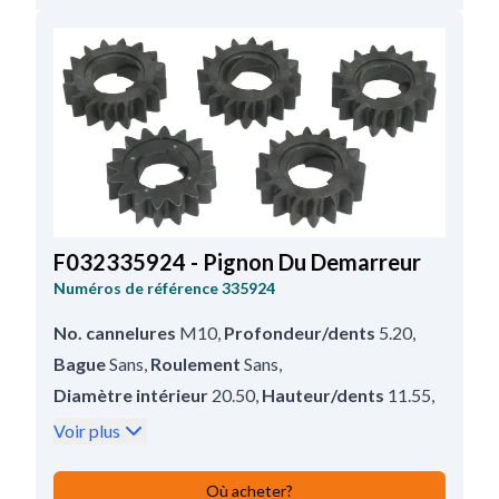
F032335924 - Pignon Du Demarreur
Numéros de référence
335924
No. cannelures
M10
,
Profondeur/dents
5.20
,
Bague
Sans
,
Roulement
Sans
,
Diamètre intérieur
20.50
,
Hauteur/dents
11.55
,
Diamètre extérieur
41.00
,
Remarques
5 vis.
,
Voir plus
No. de dents
16
,
Hauteur
11.50
Où acheter?