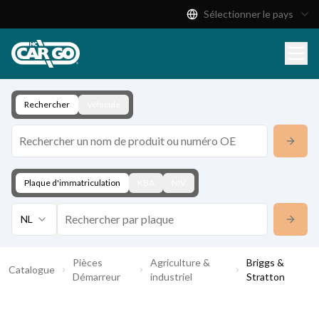
Sélectionner le pays
Catalogue de produits
Télécharger
Contact
Rechercher
Véhicule
Plaque d'immatriculation
KBA
NIV
NL
Pièces
Agriculture &
Briggs &
Catalogue
Démarreur
industriel
Stratton