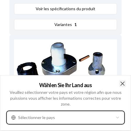
Voir les spécifications du produit
Variantes
1
Wählen Sie Ihr Land aus
Clo
Veuillez sélectionner votre pays et votre région afin que nous
puissions vous afficher les informations correctes pour votre
zone.
Sélectionner le pays
F032139418 - Pignon Du Demarreur
Numéros de référence
139418