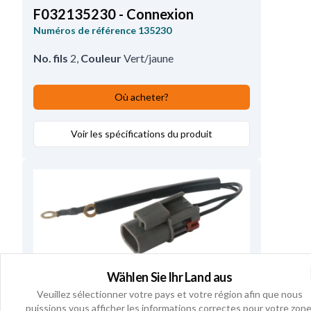
F032135230 - Connexion
Numéros de référence
135230
No. fils
2
,
Couleur
Vert/jaune
Où acheter?
Voir les spécifications du produit
Wählen Sie Ihr Land aus
F032234347 - Bouchon
Veuillez sélectionner votre pays et votre région afin que nous
Numéros de référence
234347
puissions vous afficher les informations correctes pour votre zone