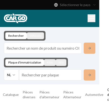
Sélectionner le pays
Catalogue de produits
Télécharger
Contact
Rechercher
Véhicule
Plaque d'immatriculation
KBA
NIV
NL
Pièces
Pièces
Pièces
Catalogue
Automotive
diverses
d’alternateur
Alternateur
c