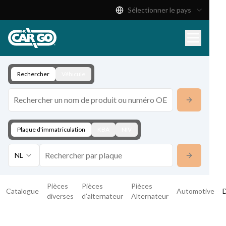
Sélectionner le pays
Catalogue de produits
Télécharger
Contact
Rechercher
Véhicule
Plaque d'immatriculation
KBA
NIV
NL
Pièces
Pièces
Pièces
Catalogue
Automotive
D
diverses
d’alternateur
Alternateur