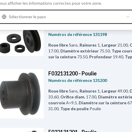
ous afficher les informations correctes pour votre zone.
A=9.5
,
Diamètre sur la ceinture
68.00
,
Prof
poulie
Poulie
Sélectionner le pays
F032131198 - Poulie
Numéros de référence
131198
Roue libre
Sans
,
Rainures
1
,
Largeur
21.00
,
O
17.00
,
Diamètre extérieur
75.50
,
Type cour
sur la ceinture
73.50
,
Profondeur
19.40
,
Typ
F032131200 - Poulie
Numéros de référence
131200
Roue libre
Sans
,
Rainures
1
,
Largeur
49.00
,
D
33.60
,
Orifice diam.
17.00
,
Diamètre extéri
courroie
A=9.5
,
Diamètre sur la ceinture
67
31.00
,
Type de poulie
Poulie