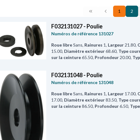
1
2
F032131027 - Poulie
Numéros de référence
131027
Roue libre
Sans
,
Rainures
1
,
Largeur
21.80
,
O
15.00
,
Diamètre extérieur
68.60
,
Type cour
sur la ceinture
65.50
,
Profondeur
20.00
,
Typ
F032131048 - Poulie
Numéros de référence
131048
Roue libre
Sans
,
Rainures
1
,
Largeur
17.00
,
O
17.00
,
Diamètre extérieur
83.50
,
Type cour
sur la ceinture
86.50
,
Profondeur
6.50
,
Type