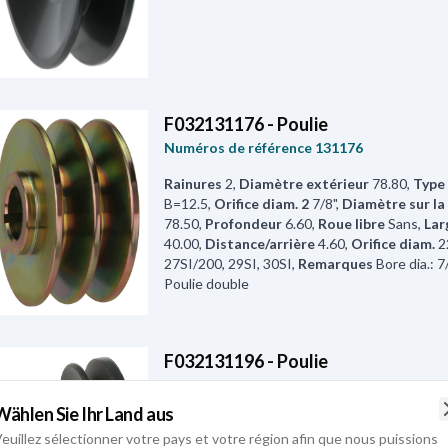
F032131176 - Poulie
Numéros de référence
131176
Rainures
2
,
Diamètre extérieur
78.80
,
Type
B=12.5
,
Orifice diam. 2
7/8"
,
Diamètre sur la
78.50
,
Profondeur
6.60
,
Roue libre
Sans
,
Lar
40.00
,
Distance/arrière
4.60
,
Orifice diam.
2
27SI/200, 29SI, 30SI
,
Remarques
Bore dia.: 7
Poulie double
F032131196 - Poulie
Numéros de référence
131196
Wählen Sie Ihr Land aus
Roue libre
Sans
,
Rainures
1
,
Largeur
21.00
,
D
euillez sélectionner votre pays et votre région afin que nous puissions
0.60
,
Orifice diam.
17.00
,
Diamètre extérieu