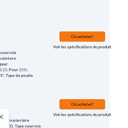
Où acheter?
Voir les spécifications du produit
 courroie
 ceinture
geur
2.23
,
Pour
25SI,
/8"
,
Type de poulie
Où acheter?
Voir les spécifications du produit
istance/arrière
Close
r
68.00
,
Type courroie