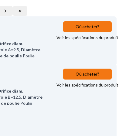
Où acheter?
Voir les spécifications du produit
rifice diam.
roie
A=9.5
,
Diamètre
e de poulie
Poulie
Où acheter?
Voir les spécifications du produit
rifice diam.
roie
B=12.5
,
Diamètre
 de poulie
Poulie