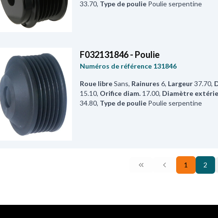
33.70
,
Type de poulie
Poulie serpentine
F032131846 - Poulie
Numéros de référence
131846
Roue libre
Sans
,
Rainures
6
,
Largeur
37.70
,
D
15.10
,
Orifice diam.
17.00
,
Diamètre extéri
34.80
,
Type de poulie
Poulie serpentine
1
2