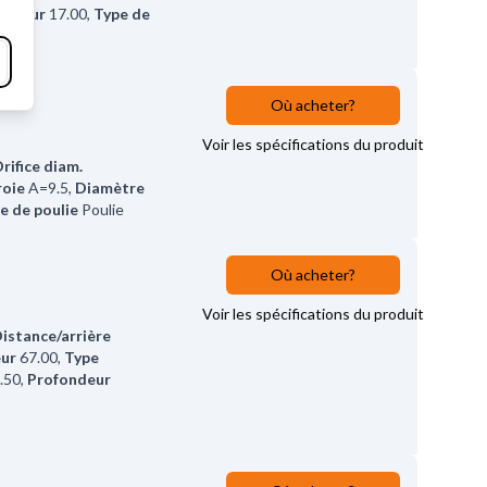
ondeur
17.00
,
Type de
Où acheter?
Voir les spécifications du produit
rifice diam.
roie
A=9.5
,
Diamètre
e de poulie
Poulie
Où acheter?
Voir les spécifications du produit
istance/arrière
eur
67.00
,
Type
.50
,
Profondeur