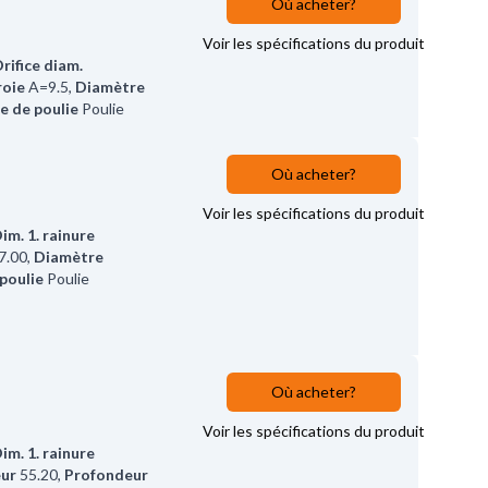
Où acheter?
Voir les spécifications du produit
rifice diam.
roie
A=9.5
,
Diamètre
e de poulie
Poulie
Où acheter?
Voir les spécifications du produit
im. 1. rainure
7.00
,
Diamètre
poulie
Poulie
Où acheter?
Voir les spécifications du produit
im. 1. rainure
eur
55.20
,
Profondeur