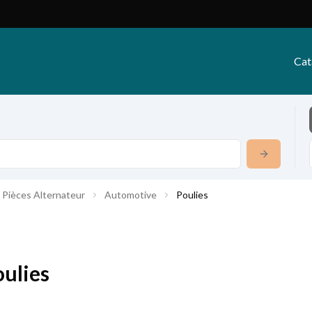
Cat
Pièces Alternateur
Automotive
Poulies
oulies