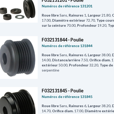
F032131201 - Poulie
Numéros de référence
131201
Roue libre
Sans
,
Rainures
1
,
Largeur
21.80
,
O
17.00
,
Diamètre extérieur
72.70
,
Type cour
sur la ceinture
70.00
,
Profondeur
19.20
,
Typ
F032131844 - Poulie
Numéros de référence
131844
Roue libre
Sans
,
Rainures
6
,
Largeur
38.00
,
D
14.00
,
Distance/arrière
7.50
,
Orifice diam.
1
extérieur
50.00
,
Profondeur
32.20
,
Type de 
serpentine
F032131845 - Poulie
Numéros de référence
131845
Roue libre
Sans
,
Rainures
6
,
Largeur
38.20
,
D
14.70
,
Orifice diam.
17.00
,
Diamètre extéri