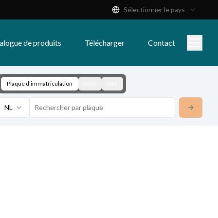
Sélectionner le pays
alogue de produits
Télécharger
Contact
Plaque d'immatriculation
KBA
NIV
NL