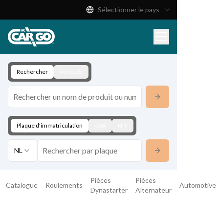
Sélectionner le pays
Catalogue de produits
Télécharger
Contact
Rechercher
Véhicule
Plaque d'immatriculation
KBA
NIV
NL
Pièces
Pièces
Catalogue
Roulements
Automotive
Dynastarter
Alternateur