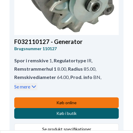
F032110127 - Generator
Brugsnummer
110127
Spor i remskive
1
,
Regulatortype
IR
,
Remstrammerhul 1
8.00
,
Radius
85.00
,
Remskivediameter
64.00
,
Prod. info
BN
,
Dobbeltisoleret
Ja
,
Remskive
P
,
Se mere
W stiktype
6.30-15.10
,
Remskiveafstand
79.00
,
Servicerer
Volvo Penta
,
D+ Position
50
,
Køb online
Blæser
EF
,
Radius 2
86.50
,
B+
M6
,
Rotation
CR
,
Køb i butik
Størrelse Holdearmshul 1
11.00
,
Terminal
W
,
Bredde - holdearm
51.00
,
Se produkt specifikationer