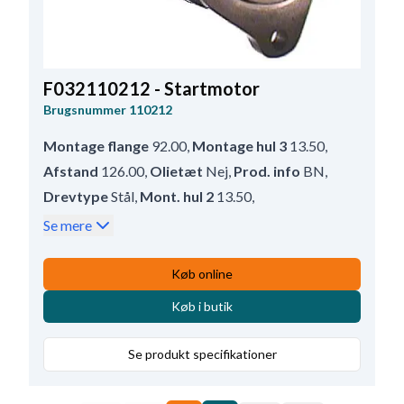
F032110212 - Startmotor
Brugsnummer
110212
Montage flange
92.00
,
Montage hul 3
13.50
,
Afstand
126.00
,
Olietæt
Nej
,
Prod. info
BN
,
Drevtype
Stål
,
Mont. hul 2
13.50
,
Afstand bag
338.00
,
Afstand 2
126.00
,
Se mere
Afstand 3
126.00
,
Drevafstand
48.00
,
Vandtæt
Nej
,
Klemme 50
M6
,
B+
M10
,
Køb online
Rotation
CR
,
B-
M10
,
kW
6.6
,
Køb i butik
Antal mont. huller
3 (0)
,
Afstand for
64.00
,
Volt
24
,
Totallængde
407.00
,
Se produkt specifikationer
Relæ/kulholder plac.
60
,
Mont. hul 1
13.50
,
Mounting Holes with Thread
0
,