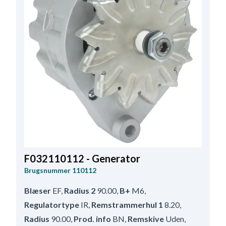
F032110112 - Generator
Brugsnummer
110112
Blæser
EF
,
Radius 2
90.00
,
B+
M6
,
Regulatortype
IR
,
Remstrammerhul 1
8.20
,
Radius
90.00
,
Prod. info
BN
,
Remskive
Uden
,