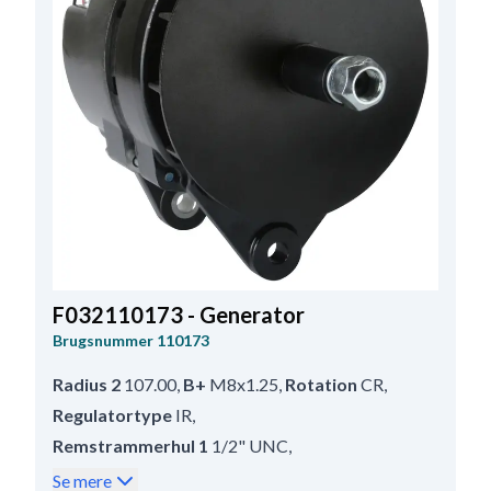
F032110173 - Generator
Brugsnummer
110173
Radius 2
107.00
,
B+
M8x1.25
,
Rotation
CR
,
Regulatortype
IR
,
Remstrammerhul 1
1/2" UNC
,
Info
OBS! Ikke med dobbeltisolering
,
Se mere