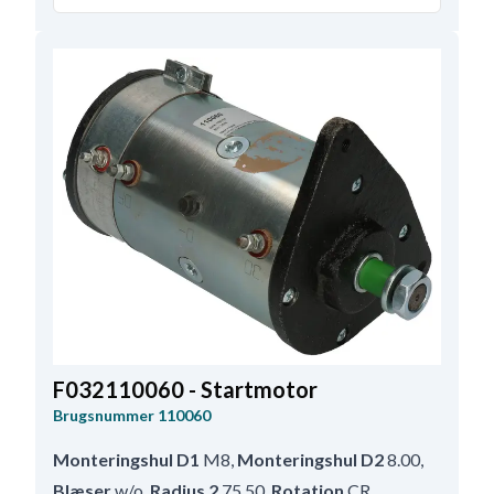
Remstrammerhul plac.
55
,
Totallængde
177.00
,
Relæ/kulholder plac.
38
,
B+ Placering
50
F032110060 - Startmotor
Brugsnummer
110060
Monteringshul D1
M8
,
Monteringshul D2
8.00
,
Blæser
w/o
,
Radius 2
75.50
,
Rotation
CR
,