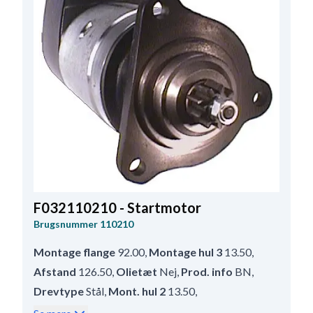
Remstrammerhul plac.
55;60;5
,
Totallængde
278.00
,
Relæ/kulholder plac.
60
,
B+ Placering
30
F032110210 - Startmotor
Brugsnummer
110210
Montage flange
92.00
,
Montage hul 3
13.50
,
Afstand
126.50
,
Olietæt
Nej
,
Prod. info
BN
,
Drevtype
Stål
,
Mont. hul 2
13.50
,
Afstand bag
343.00
,
Afstand 2
126.50
,