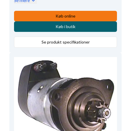
Se mere
Afstand 3
126.50
,
Drevafstand
47.50
,
Vandtæt
Nej
,
Klemme 50
M6
,
B+
M12
,
Køb online
Rotation
CR
,
B-
M10
,
kW
6.6
,
Køb i butik
Antal mont. huller
3 (0)
,
Afstand for
61.00
,
Volt
24
,
Totallængde
407.00
,
Se produkt specifikationer
Relæ/kulholder plac.
60
,
Mont. hul 1
13.50
,
Mounting Holes with Thread
0
,
Antal mont. huller
3
,
Geartype
DD
,
Bemærkning
Ikke egnet til biogas-anlæg.
,
Antal tænder
11