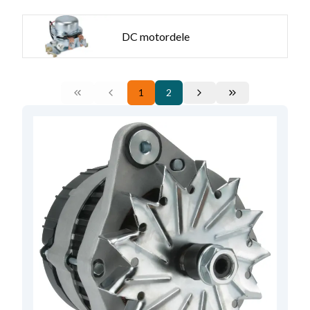
DC motordele
1
2