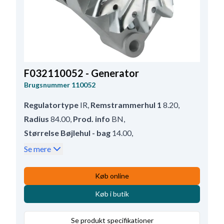
F032110052 - Generator
Brugsnummer
110052
Regulatortype
IR
,
Remstrammerhul 1
8.20
,
Radius
84.00
,
Prod. info
BN
,
Størrelse Bøjlehul - bag
14.00
,
Dobbeltisoleret
Ja
,
Remskive
Uden
,
Se mere
W stiktype
6.30-15.10
,
D+ Position
5
,
Blæser
EF
,
Radius 2
82.00
,
B+
M6
,
Rotation
CR
,
Køb online
Størrelse Holdearmshul 1
11.00
,
Terminal
W
,
Køb i butik
Bredde - holdearm
50.00
,
D+ størrelse
M5/13.00
,
Volt
28
,
Amp.
40
,
Se produkt specifikationer