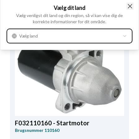
D+ størrelse
M5/13.00
,
Volt
14
,
Amp.
70
,
Vælg dit land
Remstrammerhul plac.
57
,
Totallængde
179.00
,
Clo
Vælg venligst dit land og din region, så vi kan vise dig de
Relæ/kulholder plac.
14
,
B+ Placering
58
korrekte informationer for dit område.
Vælg land
F032110160 - Startmotor
Brugsnummer
110160