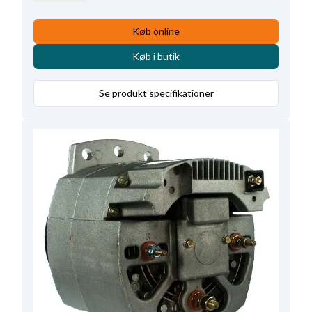
Afstand - ophæng
101.50
,
Radius
105.00
,
Prod. info
BN
,
Størrelse Bøjlehul - bag
12.50
,
Køb online
Remskive
Uden
,
Køb i butik
Størrelse Holdearmshul 1
12.50
,
Servicerer
DAF, Clark
,
Bredde - holdearm
14.50
,
Se produkt specifikationer
D+ størrelse
M6
,
D+ Position
45
,
Volt
28
,
Amp.
75
,
Remstrammerhul plac.
60
,
Totallængde
246.00
,
Relæ/kulholder plac.
60
,
B+ Placering
15