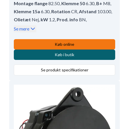
Montage flange
82.50
,
Klemme 50
6.30
,
B+
M8
,
Klemme 15a
6.30
,
Rotation
CR
,
Afstand
103.00
,
Olietæt
Nej
,
kW
1.2
,
Prod. info
BN
,
Drevtype
Stål
,
Antal mont. huller
2 (2)
,
Se mere
Afstand bag
158.00
,
Drevafstand
35.00
,
Vandtæt
Nej
,
Afstand for
71.00
,
Volt
12
,
Køb online
Antal mont. huller
2
,
Totallængde
240.50
,
Køb i butik
Relæ/kulholder plac.
45;15
,
Geartype
DD;GR
,
Mounting Holes with Thread
2
,
Antal tænder
9
Se produkt specifikationer