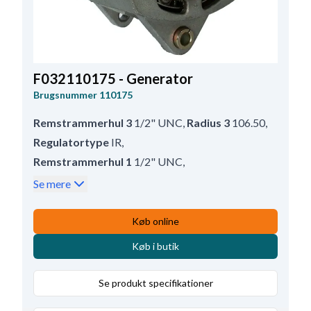
F032110175 - Generator
Brugsnummer
110175
Remstrammerhul 3
1/2" UNC
,
Radius 3
106.50
,
Regulatortype
IR
,
Remstrammerhul 1
1/2" UNC
,
Afstand - ophæng
103.00
,
Radius
108.00
,
Se mere
Prod. info
BN
,
Størrelse Bøjlehul - bag
13.00
,
Dobbeltisoleret
Ja
,
Remskive
Uden
,
Køb online
Radius 4
107.50
,
Servicerer
Volvo
,
D+ Position
5
,
Køb i butik
Blæser
EF
,
Radius 2
107.00
,
B+
M8x1.25
,
Rotation
CR
,
Remstrammerhul 2
1/2" UNC
,
Se produkt specifikationer
Størrelse Holdearmshul 1
13.00
,