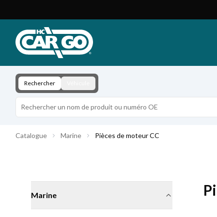
Catalogue de produits
Télécharger
Contact
Rechercher
Véhicule
Catalogue
Marine
Pièces de moteur CC
P
Marine