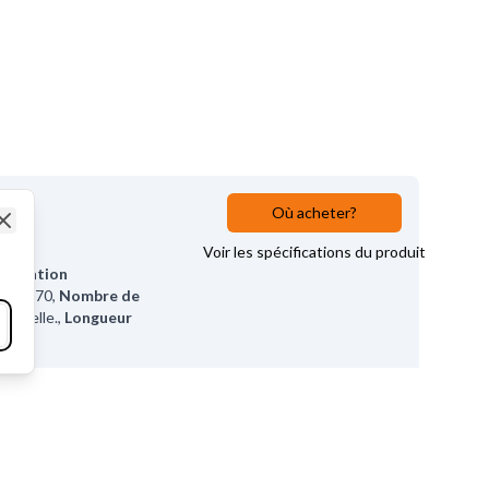
ide
Où acheter?
Close
Voir les spécifications du produit
ummation
ur
47.70
,
Nombre de
verselle.
,
Longueur