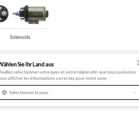
Solenoids
F032133695 - Contacteur A Soleno
Wählen Sie Ihr Land aus
Numéros de référence
133695
euillez sélectionner votre pays et votre région afin que nous puissions
No. trous de fixation
2
,
No. bornes
4
,
Cons
ous afficher les informations correctes pour votre zone.
momentannée
500 Amp.
,
Diamètre extérie
sec.
5
,
Voltage
12
,
Amp.
100
,
Remarques
Uni
Sélectionner le pays
totale
105.50