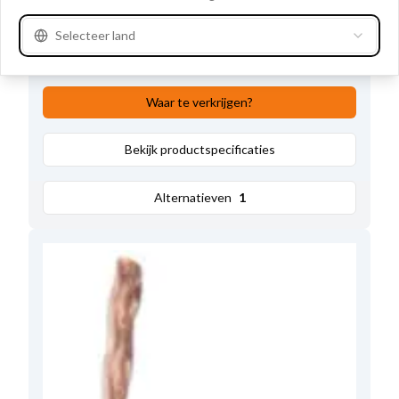
Volt
14/28
,
Kabel:
Met
,
Veer
Zonder
,
Aantal borstels:
1
,
Draadlengte
51.00
,
Selecteer land
Dikte
7.15
,
Lengte
16.50
,
Hoogte
4.15
Waar te verkrijgen?
Bekijk productspecificaties
Alternatieven
1