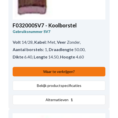
F032000SV7 - Koolborstel
Gebruiksnummer
SV7
Volt
14/28
,
Kabel:
Met
,
Veer
Zonder
,
Aantal borstels:
1
,
Draadlengte
50.00
,
Dikte
6.40
,
Lengte
14.50
,
Hoogte
4.60
Waar te verkrijgen?
Bekijk productspecificaties
Alternatieven
1