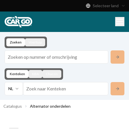
Selecteer land
Productcatalogus
Download
Contact
Zoeken
Voertuig
Kenteken
KBA
Chassis
NL
Catalogus
Alternator onderdelen