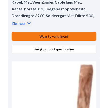
Kabel:
Met
,
Veer
Zonder
,
Cable lugs
Met
,
Aantal borstels:
1
,
Toegepast op
Webasto
,
Draadlengte
39.00
,
Soldeergat
Met
,
Dikte
9.00
,
Lengte
16.80
,
Hoogte
6.00
Zie meer
Waar te verkrijgen?
Bekijk productspecificaties